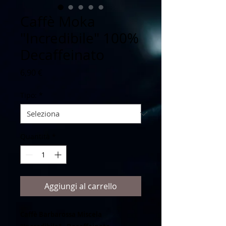
Caffè Moka
"Incredibile" 100%
Decaffeinato
Prezzo
6,90 €
Tipo:
*
Quantità
*
Aggiungi al carrello
Caffè Barbarossa
Miscela