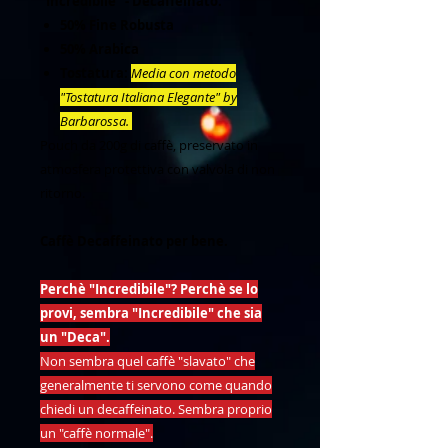
"Incredibile" - Decaffeinato.
50% Fine Robusta
50% Arabica
Tostatura:
Media con metodo
"Tostatura Italiana Elegante" by
Barbarossa.
Pouch da 200g di caffè, preservato in
atmosfera protettiva con valvola di non
ritorno.
Caffè Decaffeinato per bene.
Perchè "Incredibile"? Perchè se lo
provi, sembra "Incredibile" che sia
un "Deca".
Non sembra quel caffè "slavato" che
generalmente ti servono come quando
chiedi un decaffeinato. Sembra proprio
un "caffè normale".