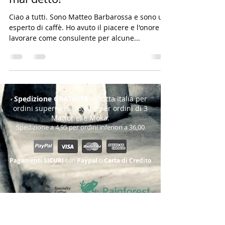
Ciao a tutti. Sono Matteo Barbarossa e sono un
esperto di caffè. Ho avuto il piacere e l'onore di
lavorare come consulente per alcune...
Spedizione
GRATUITA
in tutta Italia per
ordini superiori a 36,00 e per ordini di 3
Mattonelle Moka.
Spedizione a 4,95 per ordini inferiori a 36,00
Pagamenti SICURI
con
Paypal
o
Carta di Credito