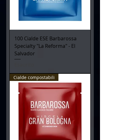
100 Cialde ESE Barbarossa
Specialty "La Reforma" - El
Salvador
Esaurito
Cialde compostabili